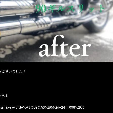
うございました！
ちら↓
mode=srh&keyword=%A3%B9%A3%B0&cid=2411098%2C0