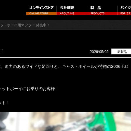
ファットボーイ用マフラー 発売中！
中！
2026/05/02
新製品
、迫力のあるワイドな足回りと、キャストホイールが特徴の2026 Fat
ァットボーイにお乗りのお客様！
ット！