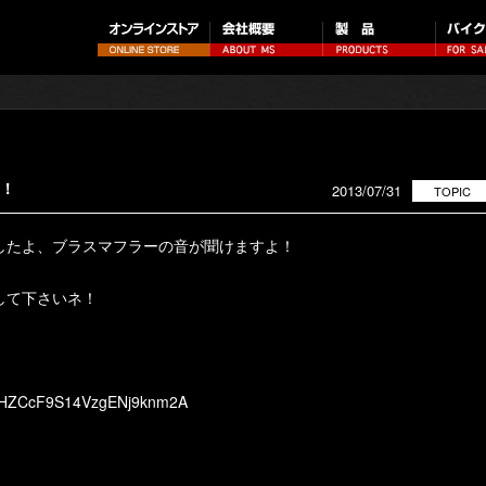
よ！
2013/07/31
TOPIC
りましたよ、ブラスマフラーの音が聞けますよ！
して下さいネ！
UCyHZCcF9S14VzgENj9knm2A