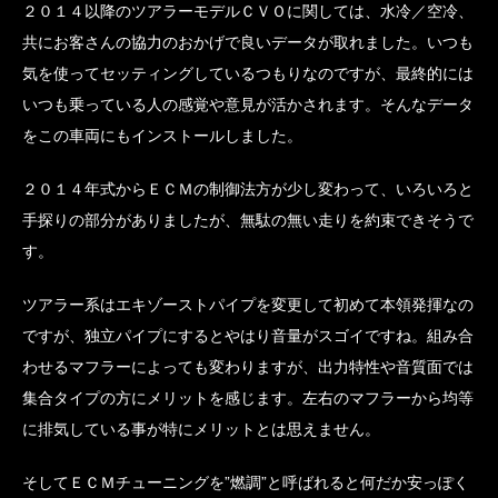
２０１４以降のツアラーモデルＣＶＯに関しては、水冷／空冷、
共にお客さんの協力のおかげで良いデータが取れました。いつも
気を使ってセッティングしているつもりなのですが、最終的には
いつも乗っている人の感覚や意見が活かされます。そんなデータ
をこの車両にもインストールしました。
２０１４年式からＥＣＭの制御法方が少し変わって、いろいろと
手探りの部分がありましたが、無駄の無い走りを約束できそうで
す。
ツアラー系はエキゾーストパイプを変更して初めて本領発揮なの
ですが、独立パイプにするとやはり音量がスゴイですね。組み合
わせるマフラーによっても変わりますが、出力特性や音質面では
集合タイプの方にメリットを感じます。左右のマフラーから均等
に排気している事が特にメリットとは思えません。
そしてＥＣＭチューニングを”燃調”と呼ばれると何だか安っぽく