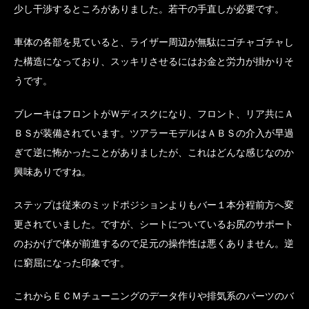
少し干渉するところがありました。若干の手直しが必要です。
車体の各部を見ていると、ライザー周辺が無駄にゴチャゴチャし
た構造になっており、スッキリさせるにはお金と労力が掛かりそ
うです。
ブレーキはフロントがＷディスクになり、フロント、リア共にＡ
ＢＳが装備されています。ツアラーモデルはＡＢＳの介入が早過
ぎて逆に怖かったことがありましたが、これはどんな感じなのか
興味ありですね。
ステップは従来のミッドポジションよりもバー１本分程前方へ変
更されていました。ですが、シートについているお尻のサポート
のおかげで体が前進するので足元の操作性は悪くありません。逆
に窮屈になった印象です。
これからＥＣＭチューニングのデータ作りや排気系のパーツのバ