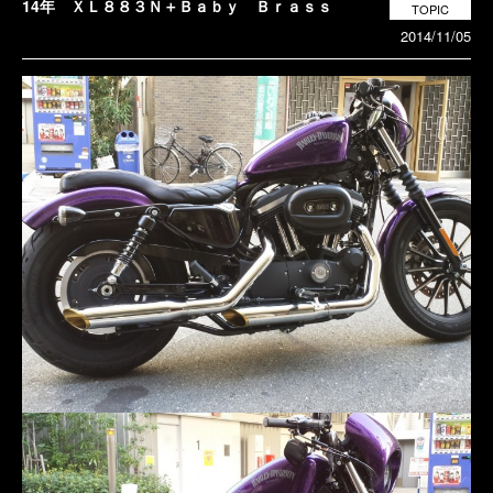
14年 ＸＬ８８３Ｎ＋Ｂａｂｙ Ｂｒａｓｓ
TOPIC
2014/11/05