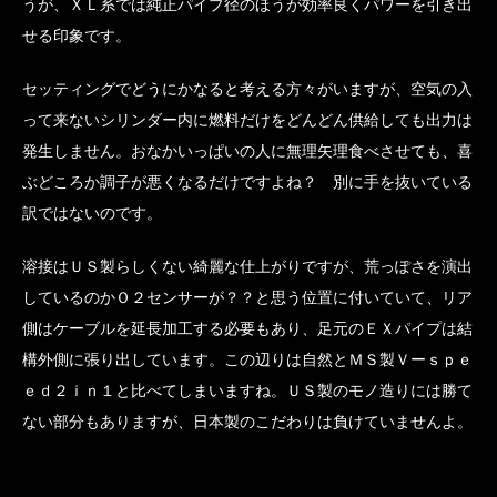
うが、ＸＬ系では純正パイプ径のほうが効率良くパワーを引き出
せる印象です。
セッティングでどうにかなると考える方々がいますが、空気の入
って来ないシリンダー内に燃料だけをどんどん供給しても出力は
発生しません。おなかいっぱいの人に無理矢理食べさせても、喜
ぶどころか調子が悪くなるだけですよね？ 別に手を抜いている
訳ではないのです。
溶接はＵＳ製らしくない綺麗な仕上がりですが、荒っぽさを演出
しているのかＯ２センサーが？？と思う位置に付いていて、リア
側はケーブルを延長加工する必要もあり、足元のＥＸパイプは結
構外側に張り出しています。この辺りは自然とＭＳ製Ｖーｓｐｅ
ｅｄ２ｉｎ１と比べてしまいますね。ＵＳ製のモノ造りには勝て
ない部分もありますが、日本製のこだわりは負けていませんよ。