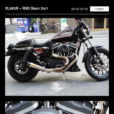
XL883R + RSD Slant 2in1
2014/12/18
TOPIC