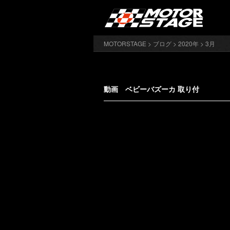
MOTORSTAGE
>
ブログ
>
2020年
> 3月
動画 ベビーバズーカ 取り付
動
画
プ
レ
ー
ヤ
ー