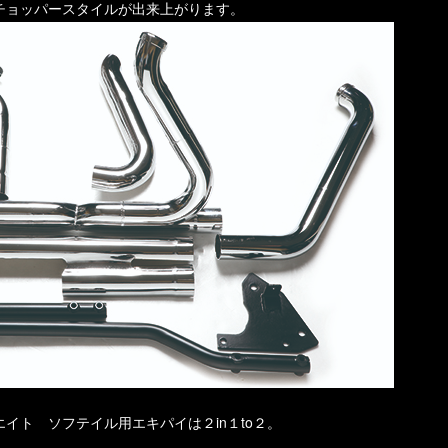
チョッパースタイルが出来上がります。
イト ソフテイル用エキパイは２in１to２。