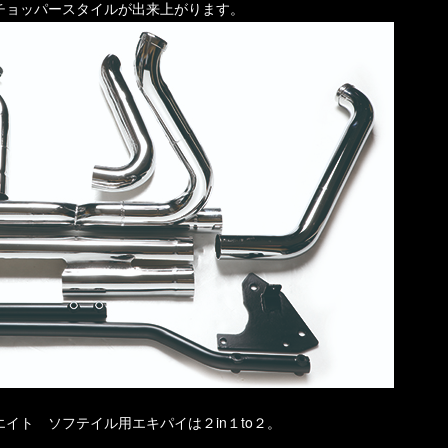
チョッパースタイルが出来上がります。
イト ソフテイル用エキパイは２in１to２。