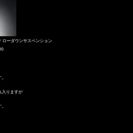
け ローダウンサスペンション
00
す。
れ入りますが
す。