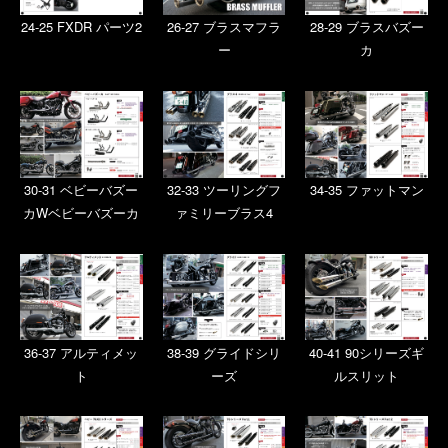
24-25 FXDR パーツ2
26-27 ブラスマフラ
28-29 ブラスバズー
ー
カ
30-31 ベビーバズー
32-33 ツーリングフ
34-35 ファットマン
カWベビーバズーカ
ァミリーブラス4
36-37 アルティメッ
38-39 グライドシリ
40-41 90シリーズギ
ト
ーズ
ルスリット