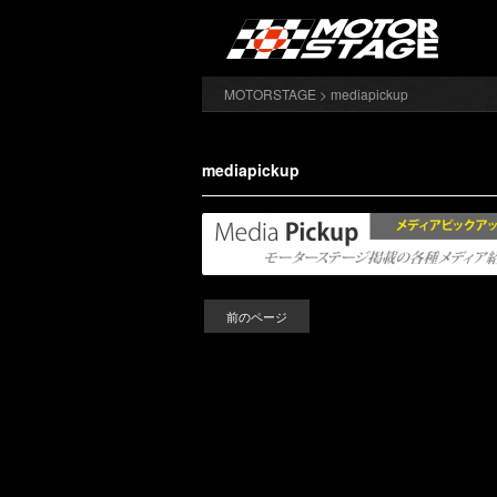
MOTORSTAGE
> mediapickup
mediapickup
前のページ