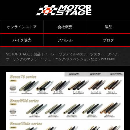
オンラインストア
会社概要
製品
バイク販売
アパレル
ブログ
MOTORSTAGE
>
製品｜ハーレー ソフテイルやスポーツスター、ダイナ、
ツーリングのマフラー/Fiチューニング/サスペンションなど
> brass-02