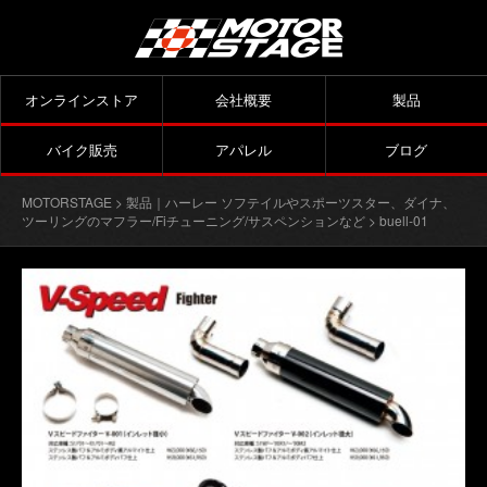
オンラインストア
会社概要
製品
バイク販売
アパレル
ブログ
MOTORSTAGE
>
製品｜ハーレー ソフテイルやスポーツスター、ダイナ、
ツーリングのマフラー/Fiチューニング/サスペンションなど
> buell-01