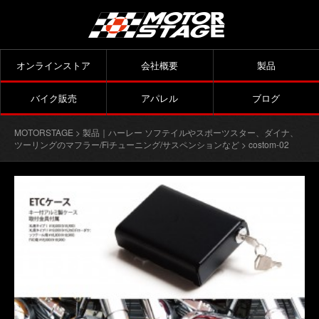
オンラインストア
会社概要
製品
バイク販売
アパレル
ブログ
MOTORSTAGE
>
製品｜ハーレー ソフテイルやスポーツスター、ダイナ、
ツーリングのマフラー/Fiチューニング/サスペンションなど
> costom-02