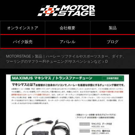
オンラインストア
会社概要
製品
バイク販売
アパレル
ブログ
MOTORSTAGE
>
製品｜ハーレー ソフテイルやスポーツスター、ダイナ、
ツーリングのマフラー/Fiチューニング/サスペンションなど
> D