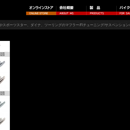
やスポーツスター、ダイナ、ツーリングのマフラー/Fiチューニング/サスペンション