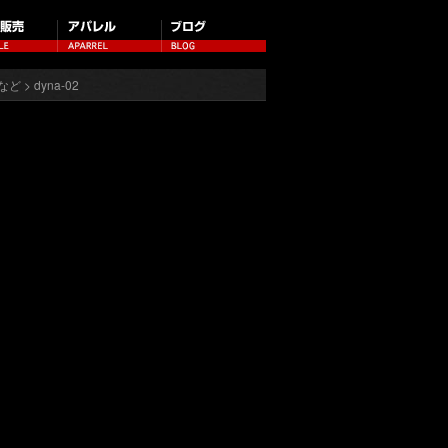
など
> dyna-02