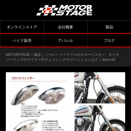
オンラインストア
会社概要
製品
バイク販売
アパレル
ブログ
MOTORSTAGE
>
製品｜ハーレー ソフテイルやスポーツスター、ダイナ、
ツーリングのマフラー/Fiチューニング/サスペンションなど
> dyna-06