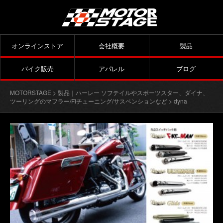
オンラインストア
会社概要
製品
バイク販売
アパレル
ブログ
MOTORSTAGE
>
製品｜ハーレー ソフテイルやスポーツスター、ダイナ、
ツーリングのマフラー/Fiチューニング/サスペンションなど
> dyna