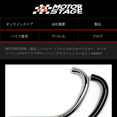
オンラインストア
会社概要
製品
バイク販売
アパレル
ブログ
MOTORSTAGE
>
製品｜ハーレー ソフテイルやスポーツスター、ダイナ、
ツーリングのマフラー/Fiチューニング/サスペンションなど
> expipe1