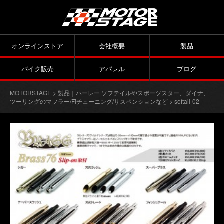
オンラインストア
会社概要
製品
バイク販売
アパレル
ブログ
MOTORSTAGE
>
製品｜ハーレー ソフテイルやスポーツスター、ダイナ、
ツーリングのマフラー/Fiチューニング/サスペンションなど
> softail-02