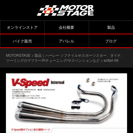
オンラインストア
会社概要
製品
バイク販売
アパレル
ブログ
MOTORSTAGE
>
製品｜ハーレー ソフテイルやスポーツスター、ダイナ、
ツーリングのマフラー/Fiチューニング/サスペンションなど
> softail-06