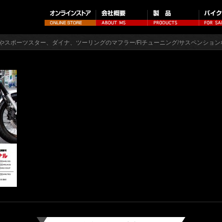
やスポーツスター、ダイナ、ツーリングのマフラー/Fiチューニング/サスペンション