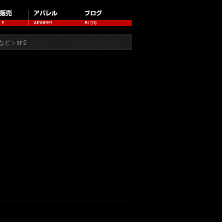
など
> sr-2