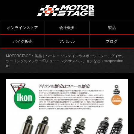
オンラインストア
会社概要
製品
バイク販売
アパレル
ブログ
MOTORSTAGE
>
製品｜ハーレー ソフテイルやスポーツスター、ダイナ、
ツーリングのマフラー/Fiチューニング/サスペンションなど
> suspension-
01