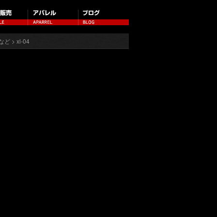
など
> xl-04