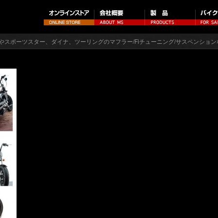
やスポーツスター、ダイナ、ツーリングのマフラー/Fiチューニング/サスペンション