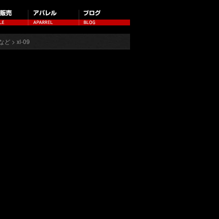
など
> xl-09