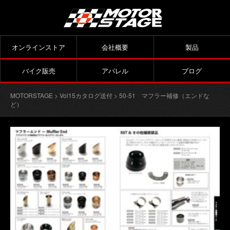
オンラインストア
会社概要
製品
バイク販売
アパレル
ブログ
MOTORSTAGE
>
Vol15カタログ送付
> 50-51 マフラー補修（エンドな
ど）