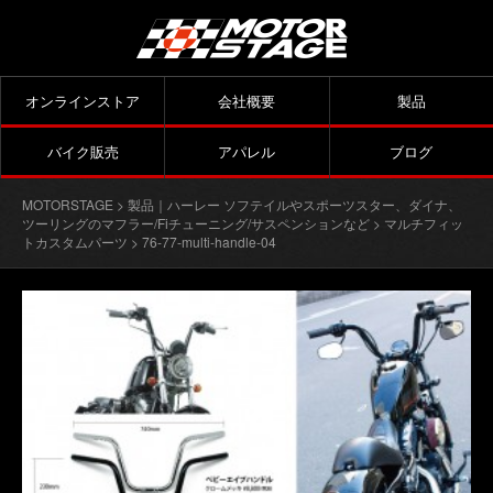
オンラインストア
会社概要
製品
バイク販売
アパレル
ブログ
MOTORSTAGE
>
製品｜ハーレー ソフテイルやスポーツスター、ダイナ、
ツーリングのマフラー/Fiチューニング/サスペンションなど
>
マルチフィッ
トカスタムパーツ
> 76-77-multi-handle-04