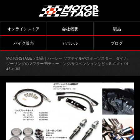
オンラインストア
会社概要
製品
バイク販売
アパレル
ブログ
MOTORSTAGE
>
製品｜ハーレー ソフテイルやスポーツスター、ダイナ、
ツーリングのマフラー/Fiチューニング/サスペンションなど
>
Softail
> 44-
45-xl-03