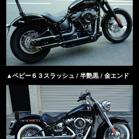
▲ベビー６３スラッシュ / 半艶黒 / 金エンド