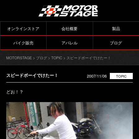
オンラインストア
会社概要
製品
バイク販売
アパレル
ブログ
MOTORSTAGE
>
ブログ
>
TOPIC
> スピードボーイでけたー！
スピードボーイでけたー！
2007/11/06
TOPIC
どお！？