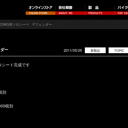
/FXDWG用ソロシート Fフェンダー
ンダー
2011/05/25
新製品
TOPIC
ロシート完成です
税別
00税別