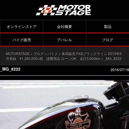
オンラインストア
会社概要
製品
バイク販売
アパレル
ブログ
MOTORSTAGE
>
ブログ
>
バイク
>
車両販売 FXSブラックライン 2013年9
月登録 ¥1,290,000+税 諸費用込 ローンOK 走行3,000km
> _MG_8222
_MG_8222
2016/07/19