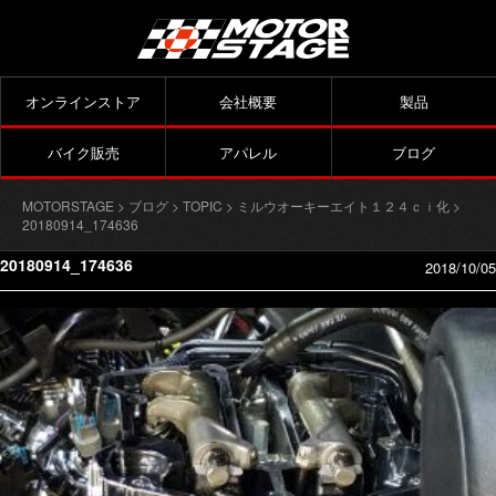
オンラインストア
会社概要
製品
バイク販売
アパレル
ブログ
MOTORSTAGE
>
ブログ
>
TOPIC
>
ミルウオーキーエイト１２４ｃｉ化
>
20180914_174636
20180914_174636
2018/10/05