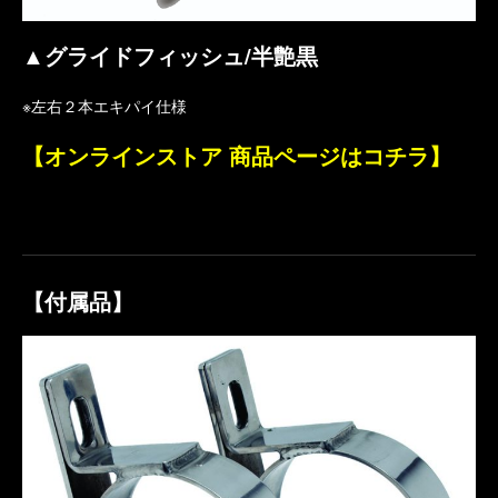
▲グライドフィッシュ/半艶黒
※左右２本エキパイ仕様
【オンラインストア 商品ページはコチラ】
【付属品】