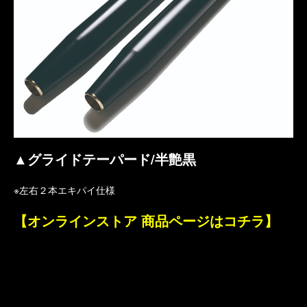
▲グライドテーパード/半艶黒
※左右２本エキパイ仕様
【オンラインストア 商品ページはコチラ】