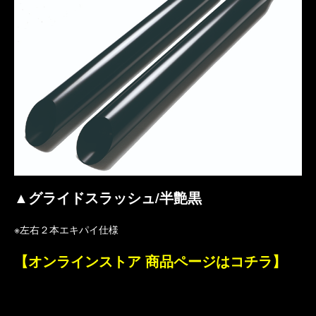
▲グライドスラッシュ/半艶黒
※左右２本エキパイ仕様
【オンラインストア 商品ページはコチラ】