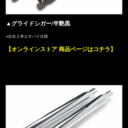
▲グライドシガー/半艶黒
※左右２本エキパイ仕様
【オンラインストア 商品ページはコチラ】