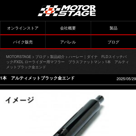
オンラインストア
会社概要
製品
バイク販売
アパレル
ブログ
MOTORSTAGE
>
ブログ
>
製品紹介
>
ハーレー｜ダイナ FLDスイッチバ
ック/FXDL ローライダー用マフラー ブラスファットマン
> 1本 アルティ
メットブラック金エンド
1本 アルティメットブラック金エンド
2025/05/29