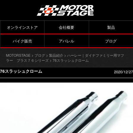
オンラインストア
会社概要
製品
バイク販売
アパレル
ブログ
MOTORSTAGE
>
ブログ
>
製品紹介
>
ハーレー｜ダイナファミリー用マフ
ラー ブラス７６シリーズ
> 76スラッシュクローム
76スラッシュクローム
2020/12/27