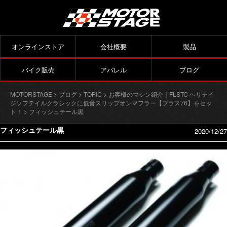
オンラインストア
会社概要
製品
バイク販売
アパレル
ブログ
MOTORSTAGE
>
ブログ
>
TOPIC
>
お客様のマシン紹介｜FLSTC ヘリテイ
ジソフテイルクラシックに低音スリップオンマフラー【ブラス76】をセッ
ト！
> フィッシュテール黒
フィッシュテール黒
2020/12/27