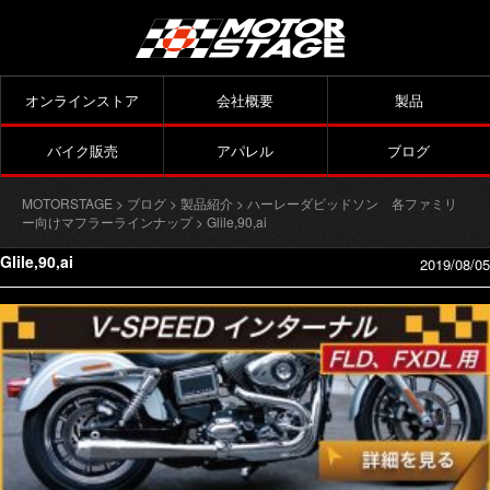
オンラインストア
会社概要
製品
バイク販売
アパレル
ブログ
MOTORSTAGE
>
ブログ
>
製品紹介
>
ハーレーダビッドソン 各ファミリ
ー向けマフラーラインナップ
> Glile,90,ai
Glile,90,ai
2019/08/05