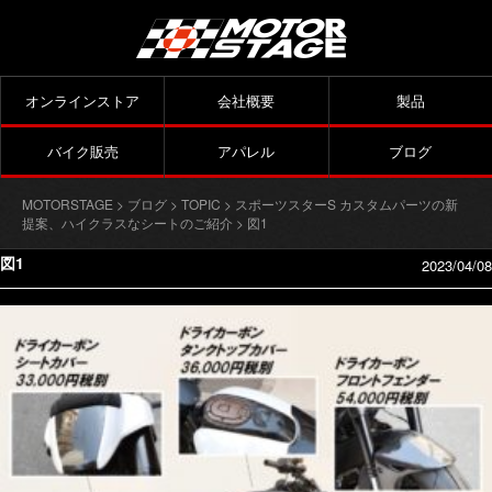
オンラインストア
会社概要
製品
バイク販売
アパレル
ブログ
MOTORSTAGE
>
ブログ
>
TOPIC
>
スポーツスターS カスタムパーツの新
提案、ハイクラスなシートのご紹介
> 図1
図1
2023/04/08