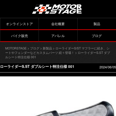
オンラインストア
会社概要
製品
バイク販売
アパレル
ブログ
MOTORSTAGE
>
ブログ
>
新製品
>
ローライダーS/ST マフラーに続き、シ
ートやフェンダーなどカスタムパーツ 続々登場！
> ローライダーS.ST ダブ
ルシート特注仕様 001
ローライダーS.ST ダブルシート特注仕様 001
2024/06/05