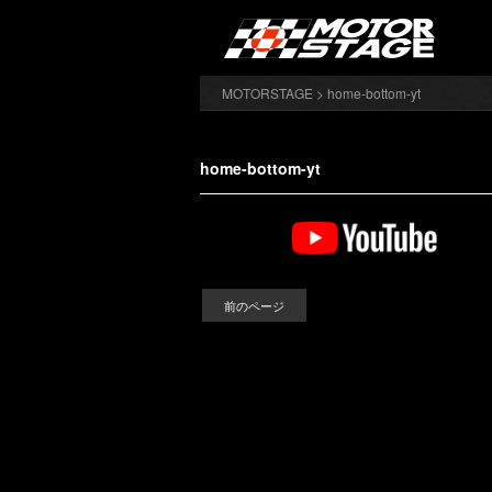
MOTORSTAGE
> home-bottom-yt
home-bottom-yt
前のページ