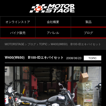
オンラインストア
会社概要
製品
バイク販売
アパレル
ブログ
MOTORSTAGE
>
ブログ
>
TOPIC
> W400(W650) B100-IDエキパイセット
W400(W650) B100-IDエキパイセット
2008/06/23
TOPIC