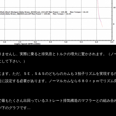
りませんし、実際に乗ると排気音とトルクの増大に驚かされます。（ノ
にして下さい。）
じます。ただ、ＳＥ，Ｓ＆Ｓのどちらのカムも３拍子リズムを実現する
近に設定する必要があります。ノーマルカムなら６８０ｒｐｍでリズム
で最もたくさん出回っているストレート排気構造のマフラーとの組み合
が下のグラフです…