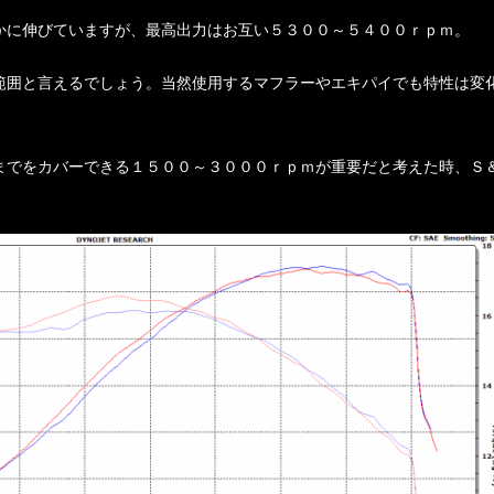
かに伸びていますが、最高出力はお互い５３００～５４００ｒｐｍ。
範囲と言えるでしょう。当然使用するマフラーやエキパイでも特性は変
までをカバーできる１５００～３０００ｒｐｍが重要だと考えた時、Ｓ