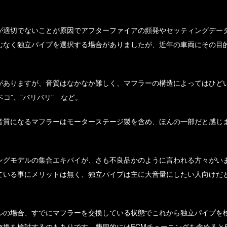
が適切でないことが原因でアフターファイアの頻発やセッティングデー
むなく独立パイプを選択する場合がありましたが、近年の車両にその目
がありますが、音質はなかなか難しく、マフラーの構造によってはひど
ベコ”、”バリバリ” など。
音質になるマフラーはモーターステージ製を含め、ほんの一部だと感じ
ングモデルの集合エキパイが、さも不良品かのように言われる方々がい
ている事にメリットは無く、独立パイプは主に大音量にしたい人向けだ
ルの場合、すでにマフラーを交換している状態でこれから独立パイプを
換を検討するのもありです。費用的にはECMチューニングを含めると