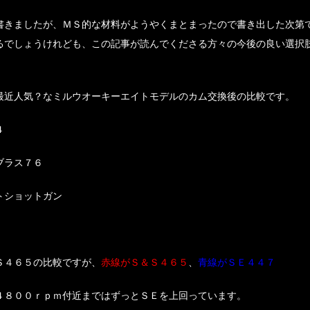
書きましたが、ＭＳ的な材料がようやくまとまったので書き出した次第
るでしょうけれども、この記事が読んでくださる方々の今後の良い選択
最近人気？なミルウオーキーエイトモデルのカム交換後の比較です。
４
ブラス７６
トショットガン
Ｓ４６５の比較ですが、
赤線がＳ＆Ｓ４６５
、
青線がＳＥ４４７
４８００ｒｐｍ付近まではずっとＳＥを上回っています。