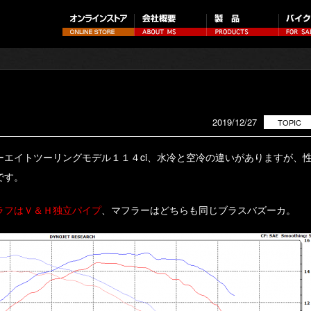
2019/12/27
TOPIC
エイトツーリングモデル１１４ci、水冷と空冷の違いがありますが、
です。
ラフはＶ＆Ｈ独立パイプ
、マフラーはどちらも同じブラスバズーカ。