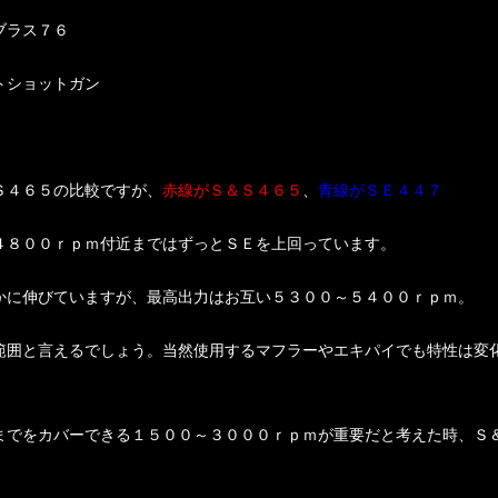
ブラス７６
トショットガン
Ｓ４６５の比較ですが、
赤線がＳ＆Ｓ４６５
、
青線がＳＥ４４７
４８００ｒｐｍ付近まではずっとＳＥを上回っています。
かに伸びていますが、最高出力はお互い５３００～５４００ｒｐｍ。
範囲と言えるでしょう。当然使用するマフラーやエキパイでも特性は変
までをカバーできる１５００～３０００ｒｐｍが重要だと考えた時、Ｓ