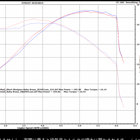
りませんし、実際に乗ると排気音とトルクの増大に驚かされます。（ノ