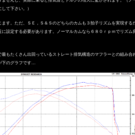
にして下さい。）
じます。ただ、ＳＥ，Ｓ＆Ｓのどちらのカムも３拍子リズムを実現する
近に設定する必要があります。ノーマルカムなら６８０ｒｐｍでリズム
で最もたくさん出回っているストレート排気構造のマフラーとの組み合
が下のグラフです…