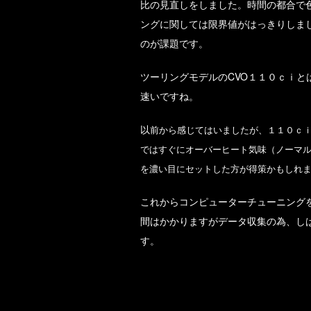
比の見直しをしました。時間の都合で
ングに関しては限界値がはっきりしま
のが課題です。
ツーリングモデルのCVO１１０ｃｉ
速いですね。
以
前から感じてはいましたが、１１０ｃ
ではすぐにオーバーヒート気味（ノーマ
を濃い目にセットした方が得策かもしれ
これからコンピューターチューニング
間はかかりますがデータ収集の為、し
す。