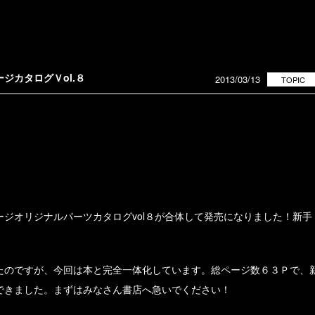
ジカタログＶol.８
2013/03/13
TOPIC
ジオリジナルパーツカタログvol８が合体して発売になりました！新手
たのですが、今回は本と完全一体化しています。総ページ数６３Ｐで、
できました。まずはみなさん書店へ急いでください！