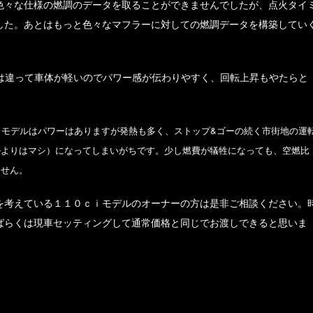
色々な仕様の燃調のデータを取ることができませんでしたが、点火タイ
した。あとはもっと色々なマフラーに対しての燃調データを構築してい
とは違って車体が軽いのでパワー感が伝わりやすく、回転上昇もやたらと
ｉモデルはパワーはありますが発熱も多く、ストップ&ゴーの続く市街地の運
ルよりはマシ）になってしまいがちです。少し燃費が犠牲になっても、空燃比
ません。
を考えている１１０ｃｉモデルのオーナーの方は是非ご相談ください。
ばらくは現車セッティングして通常価格と同じでお渡しできると思いま