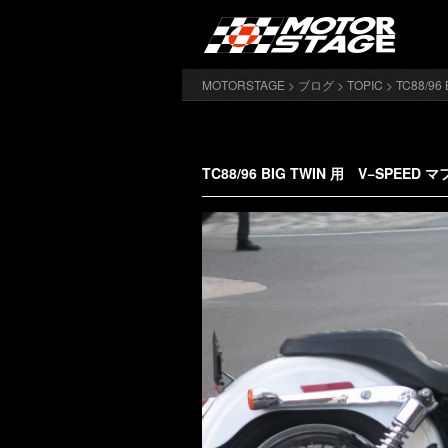
MOTORSTAGE
>
ブログ
>
TOPIC
> TC88/
TC88/96 BIG TWIN 用 V−SP