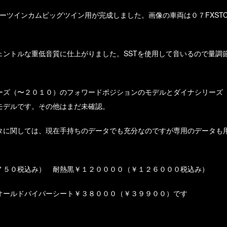
ラーツインカムビッグツイン用が完成しました。画像の車両は０７FXST
ェントルな重低音質に仕上がりました。SSTを使用して音いるので量調
ーズ（〜２０１０）のフォワードポジションのモデルとダイナシリーズ
モデルです。その他はまだ未確認。
タに関しては、現在手持ちのデータでも充分なのですが専用のデータも
７５０税込み） 耐熱黒￥１２００００（￥１２６０００税込み）
オールドバイパーシート￥３８０００（￥３９９００）です