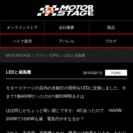
オンラインストア
会社概要
製品
バイク販売
アパレル
ブログ
MOTORSTAGE
>
ブログ
>
TOPIC
> LEDと扇風機
LEDと扇風機
2010/02/13
TOPIC
モターステージの店内の水銀灯の照明をLEDに交換しました、今
まで1個400Wだったのが1個50W明るさは
ほぼ同じかちょっと暗い感じですが、4灯あったので 1600W-
200Wで1200Wも減 電気代やすなるか？
それと、天井用 扇風機これが、暖房には効果あります、かなり