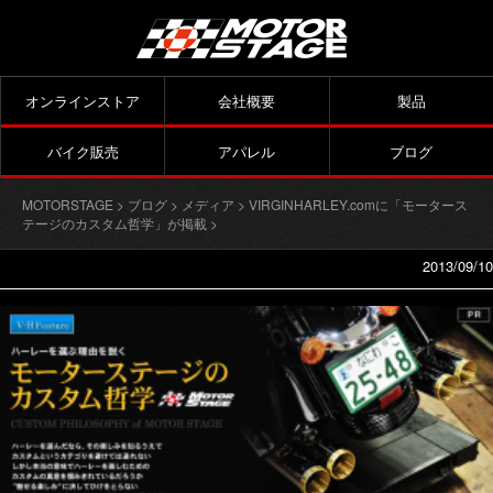
オンラインストア
会社概要
製品
バイク販売
アパレル
ブログ
MOTORSTAGE
>
ブログ
>
メディア
>
VIRGINHARLEY.comに「モータース
テージのカスタム哲学」が掲載
>
2013/09/10