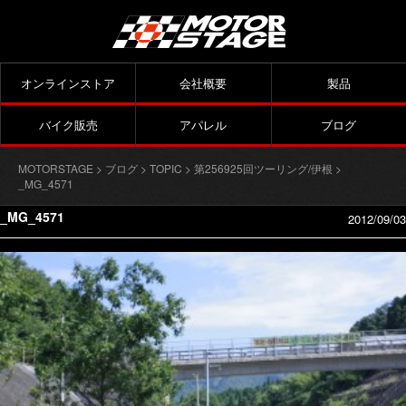
オンラインストア
会社概要
製品
バイク販売
アパレル
ブログ
MOTORSTAGE
>
ブログ
>
TOPIC
>
第256925回ツーリング/伊根
>
_MG_4571
_MG_4571
2012/09/03