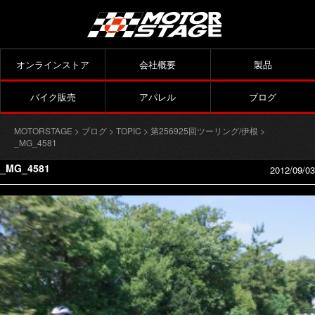
オンラインストア
会社概要
製品
バイク販売
アパレル
ブログ
MOTORSTAGE
>
ブログ
>
TOPIC
>
第256925回ツーリング/伊根
>
_MG_4581
_MG_4581
2012/09/03