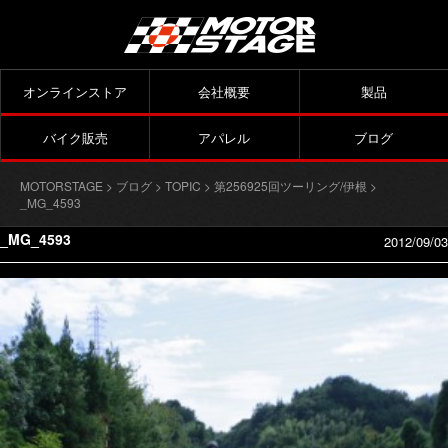
オンラインストア
会社概要
製品
バイク販売
アパレル
ブログ
MOTORSTAGE
>
ブログ
>
TOPIC
>
第256925回ツーリング/伊根
>
_MG_4593
_MG_4593
2012/09/03