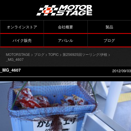
オンラインストア
会社概要
製品
バイク販売
アパレル
ブログ
MOTORSTAGE
>
ブログ
>
TOPIC
>
第256925回ツーリング/伊根
>
_MG_4607
_MG_4607
2012/09/03